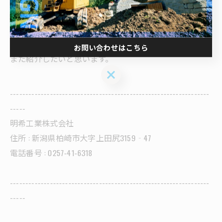
本日は３つ紹介させていただきました。
お問い合わせはこちら
また紹介したいと思います。
お問い合わせはこちら
-----------------------------------------------------------------
-----
明希工業株式会社
住所 : 新潟県柏崎市大字上田尻3159‐47
電話番号 : 0257-41-6318
-----------------------------------------------------------------
-----