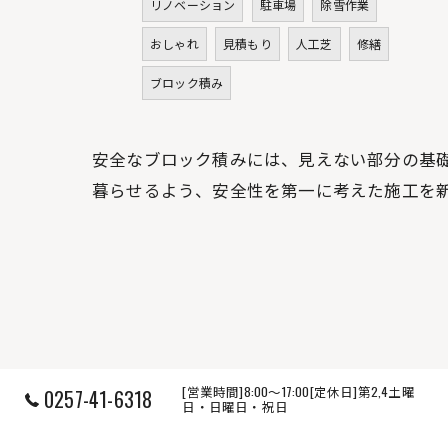
リノベーション
駐車場
除雪作業
おしゃれ
見積もり
人工芝
修繕
ブロック積み
安全なブロック積みには、見えない部分の基
暮らせるよう、安全性を第一に考えた施工を
[営業時間]8:00～17:00[定休日]第2,4土曜
0257-41-6318
日・日曜日・祝日