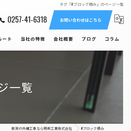
タグ『#ブロック積み』のページ一覧
0257-41-6318
お問い合わせはこちら
ルート
当社の特徴
会社概要
ブログ
コラム
エクステリア
造成工事
ジ一覧
庭
戸建て
土木
新潟の外構工事なら明希工業株式会社
#ブロック積み