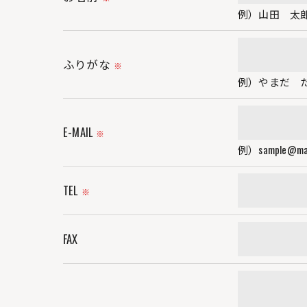
これらの委託先に対しては個人情報保護契
例）山田 太
＜個人情報の安全管理＞
ふりがな
※
当社では、個人情報の漏洩等がなされない
例）やまだ 
＜個人情報を与えなかった場合に生じる結
E-MAIL
必要な情報を頂けない場合は、それに対応
※
例）sample@mai
＜個人情報の開示･訂正・削除･利用停止の
TEL
※
当社では、お客様の個人情報の開示･訂正･
ご本人である事を確認のうえ、対応させて
FAX
個人情報の開示･訂正･削除・利用停止の具