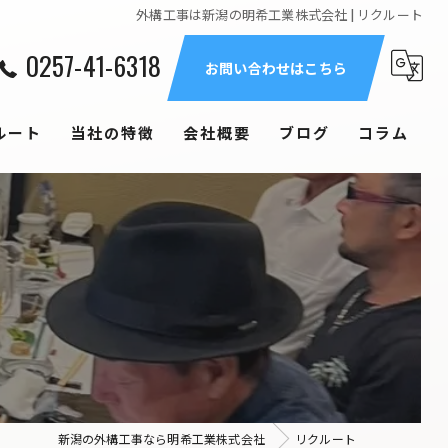
外構工事は新潟の明希工業株式会社 | リクルート
0257-41-6318
お問い合わせはこちら
ルート
当社の特徴
会社概要
ブログ
コラム
エクステリア
造成工事
庭
戸建て
土木
新潟の外構工事なら明希工業株式会社
リクルート