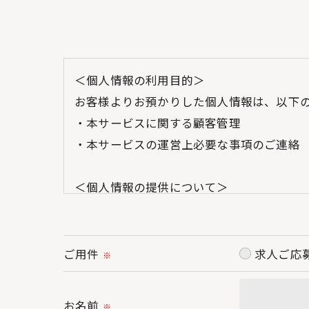
＜個人情報の利用目的＞
お客様よりお預かりした個人情報は、以下
・本サービスに関する顧客管理
・本サービスの運営上必要な事項のご連絡
＜個人情報の提供について＞
当社ではお客様の同意を得た場合または法
取得した個人情報を第三者に提供すること
ご用件
求人ご応
※
＜個人情報の委託について＞
当社では、利用目的の達成に必要な範囲に
お名前
※