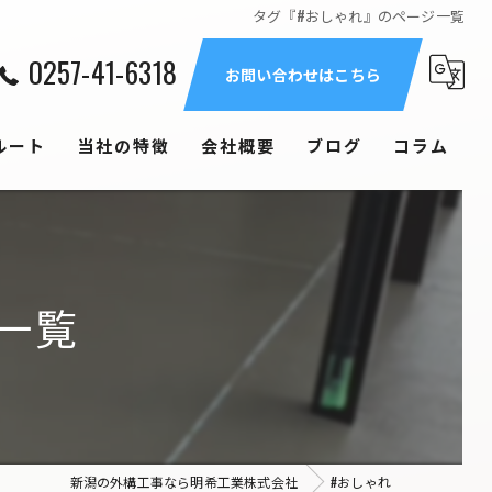
タグ『#おしゃれ』のページ一覧
0257-41-6318
お問い合わせはこちら
ルート
当社の特徴
会社概要
ブログ
コラム
エクステリア
造成工事
一覧
庭
戸建て
土木
新潟の外構工事なら明希工業株式会社
#おしゃれ