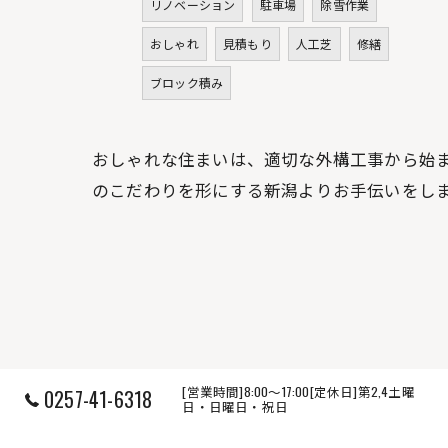
リノベーション
駐車場
除雪作業
おしゃれ
見積もり
人工芝
修繕
ブロック積み
おしゃれな住まいは、適切な外構工事から始
のこだわりを形にする新潟よりお手伝いをし
[営業時間]8:00～17:00[定休日]第2,4土曜
0257-41-6318
日・日曜日・祝日