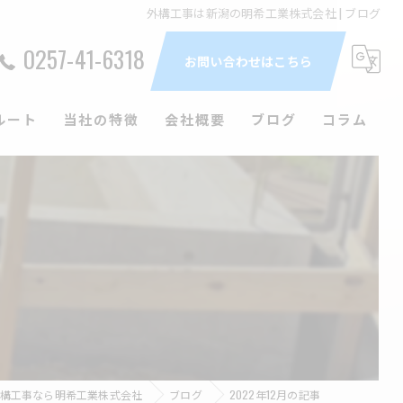
外構工事は新潟の明希工業株式会社 | ブログ
0257-41-6318
お問い合わせはこちら
ルート
当社の特徴
会社概要
ブログ
コラム
エクステリア
造成工事
庭
戸建て
土木
構工事なら明希工業株式会社
ブログ
2022年12月の記事